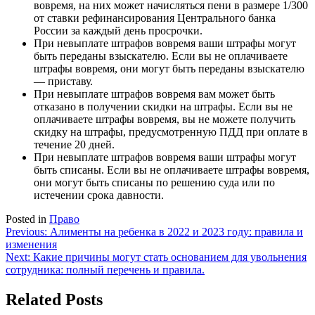
вовремя, на них может начисляться пени в размере 1/300
от ставки рефинансирования Центрального банка
России за каждый день просрочки.
При невыплате штрафов вовремя ваши штрафы могут
быть переданы взыскателю. Если вы не оплачиваете
штрафы вовремя, они могут быть переданы взыскателю
— приставу.
При невыплате штрафов вовремя вам может быть
отказано в получении скидки на штрафы. Если вы не
оплачиваете штрафы вовремя, вы не можете получить
скидку на штрафы, предусмотренную ПДД при оплате в
течение 20 дней.
При невыплате штрафов вовремя ваши штрафы могут
быть списаны. Если вы не оплачиваете штрафы вовремя,
они могут быть списаны по решению суда или по
истечении срока давности.
Posted in
Право
Навигация
Previous:
Алименты на ребенка в 2022 и 2023 году: правила и
изменения
по
Next:
Какие причины могут стать основанием для увольнения
записям
сотрудника: полный перечень и правила.
Related Posts