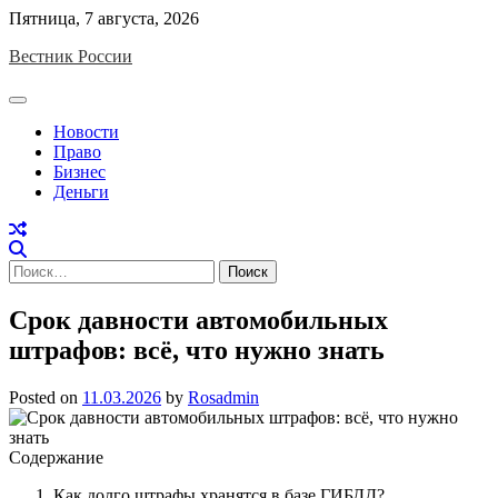
Skip
Пятница, 7 августа, 2026
to
Вестник России
content
Новости
Право
Бизнес
Деньги
Найти:
Срок давности автомобильных
штрафов: всё, что нужно знать
Posted on
11.03.2026
by
Rosadmin
Содержание
Как долго штрафы хранятся в базе ГИБДД?