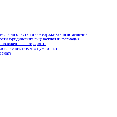
хнологии очистки и обеззараживания помещений
ости юридических лиц: важная информация
у положен и как оформить
ставления: все, что нужно знать
 знать