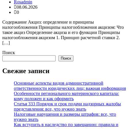
Rosadmin
08.06.2026
0
Содержание Акциз: определение и принципы
налогообложения Принципы налогообложения акцизом: Что
такое акциз Определение акциза и его функции Принципы
налогообложения акцизом 1. Принцип расчетной ставки 2.
[…]
Поиск
Поиск
Свежие записи
Основные аспекты видов административной
ответственности юридических лиц: важная информация
Особенности регионального материнского капитала:
кому положен и как оформить
Статья 333 Порядок и срок подачи надзорных жалобы
представления: все, что нужно знать
Налоговые нарушения и размеры штрафов: все, что
нужно знать
Как вступить в наследство по завещанию: правила и