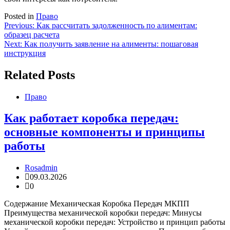
Posted in
Право
Навигация
Previous:
Как рассчитать задолженность по алиментам:
образец расчета
по
Next:
Как получить заявление на алименты: пошаговая
записям
инструкция
Related Posts
Право
Как работает коробка передач:
основные компоненты и принципы
работы
Rosadmin
09.03.2026
0
Содержание Механическая Коробка Передач МКПП
Преимущества механической коробки передач: Минусы
механической коробки передач: Устройство и принцип работы