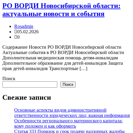
РО ВОРДИ Новосибирской области:
актуальные новости и события
Rosadmin
05.02.2026
0
Содержание Новости РО ВОРДИ Новосибирской области
Актуальные события в РО ВОРДИ Новосибирской области
Дополнительная медицинская помощь детям-инвалидам
Дополнительное образование для детей-инвалидов Защита
прав детей-инвалидов Транспортные […]
Поиск
Поиск
Свежие записи
Основные аспекты видов административной
ответственности юридических лиц: важная информация
Особенности регионального материнского капитала:
кому положен и как оформить
Статья 333 Порядок и срок подачи надзорных жалобы