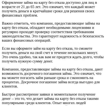
Оформление займа на карту без отказа доступно для лиц в
возрасте от 21 до 65 лет. Это означает, что каждый может
получить деньги в кратчайшие сроки для решения своих
финансовых проблем.
Важно отметить, что компании, предоставляющие займы на
карту без отказа, обладают необходимыми лицензиями и
регулярно проходят проверку соответствия требованиям
законодательства. Это гарантирует надежность и безопасность
ваших финансовых операций.
Если вы оформите займ на карту без отказа, то сможете
получить деньги на свой счет в течение нескольких минут.
Это очень удобно, так как вам не придется ждать долго, чтобы
получить нужную сумму денег.
Компании, предоставляющие займы на карту без отказа, дают
возможность досрочного погашения займа. Это означает, что
вы можете погасить займ раньше срока и сэкономить на
процентах. Досрочное погашение займа всегда выгодно для
клиентов.
Быстрое рассмотрение заявки и моментальное получение
денег – это то, что делает займы на карту без отказа такими
популярными среди клиентов. Опыт многих людей