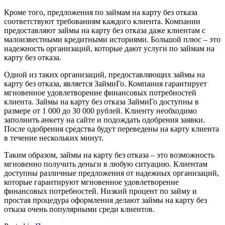
Кроме того, предложения по займам на карту без отказа
соответствуют требованиям каждого клиента. Компании
предоставляют займы на карту без отказа даже клиентам с
малоизвестными кредитными историями. Большой плюс – это
надежность организаций, которые дают услуги по займам на
карту без отказа.
Одной из таких организаций, предоставляющих займы на
карту без отказа, является ЗаймиГо. Компания гарантирует
мгновенное удовлетворение финансовых потребностей
клиента. Займы на карту без отказа ЗаймиГо доступны в
размере от 1 000 до 30 000 рублей. Клиенту необходимо
заполнить анкету на сайте и подождать одобрения заявки.
После одобрения средства будут переведены на карту клиента
в течение нескольких минут.
Таким образом, займы на карту без отказа – это возможность
мгновенно получить деньги в любую ситуацию. Клиентам
доступны различные предложения от надежных организаций,
которые гарантируют мгновенное удовлетворение
финансовых потребностей. Низкий процент по займу и
простая процедура оформления делают займы на карту без
отказа очень популярными среди клиентов.