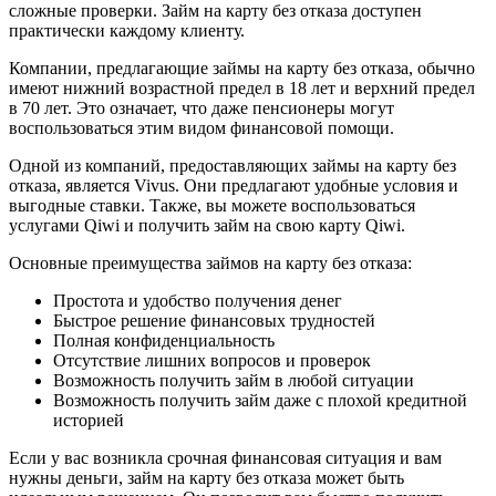
сложные проверки. Займ на карту без отказа доступен
практически каждому клиенту.
Компании, предлагающие займы на карту без отказа, обычно
имеют нижний возрастной предел в 18 лет и верхний предел
в 70 лет. Это означает, что даже пенсионеры могут
воспользоваться этим видом финансовой помощи.
Одной из компаний, предоставляющих займы на карту без
отказа, является Vivus. Они предлагают удобные условия и
выгодные ставки. Также, вы можете воспользоваться
услугами Qiwi и получить займ на свою карту Qiwi.
Основные преимущества займов на карту без отказа:
Простота и удобство получения денег
Быстрое решение финансовых трудностей
Полная конфиденциальность
Отсутствие лишних вопросов и проверок
Возможность получить займ в любой ситуации
Возможность получить займ даже с плохой кредитной
историей
Если у вас возникла срочная финансовая ситуация и вам
нужны деньги, займ на карту без отказа может быть