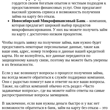
гордится своим богатым опытом и честным подходом к
предоставлению финансовых услуг. Они предлагают
высокий уровень сервиса и возможность получения
займа на карту без отказа.
Новосибирский Микрофинансовый Банк
– компания,
которая предлагает широкий выбор продуктов
микрофинансирования. У них вы можете получить займ
на карту с достаточно низким процентом.
Чтобы подать заявку на получение займа, вам нужно будет
предоставить некоторые персональные данные, такие как
ваше имя, адрес, номер телефона и данные вашей кредитной
карты. Но не волнуйтесь, все данные передаются по
защищенному каналу связи, поэтому вы можете быть уверены
в их безопасности.
Если у вас возникнут вопросы о процессе получения займа,
вы всегда можете обратиться к службе поддержки компании.
Они с радостью помогут вам и ответят на все ваши вопросы.
Также, на сайтах компаний обычно есть раздел «Часто
задаваемые вопросы», где вы можете найти ответы на самые
распространенные вопросы заемщиков.
В заключение, если вам нужны деньги быстро и у вас нет
возможности обратиться в банк, займ на карту без отказа – это