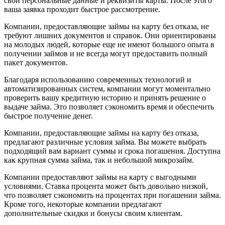
свои персональные данные и реквизиты карты. После этого
ваша заявка проходит быстрое рассмотрение.
Компании, предоставляющие займы на карту без отказа, не
требуют лишних документов и справок. Они ориентированы
на молодых людей, которые еще не имеют большого опыта в
получении займов и не всегда могут предоставить полный
пакет документов.
Благодаря использованию современных технологий и
автоматизированных систем, компании могут моментально
проверить вашу кредитную историю и принять решение о
выдаче займа. Это позволяет сэкономить время и обеспечить
быстрое получение денег.
Компании, предоставляющие займы на карту без отказа,
предлагают различные условия займа. Вы можете выбрать
подходящий вам вариант суммы и срока погашения. Доступна
как крупная сумма займа, так и небольшой микрозайм.
Компании предоставляют займы на карту с выгодными
условиями. Ставка процента может быть довольно низкой,
что позволяет сэкономить на процентах при погашении займа.
Кроме того, некоторые компании предлагают
дополнительные скидки и бонусы своим клиентам.