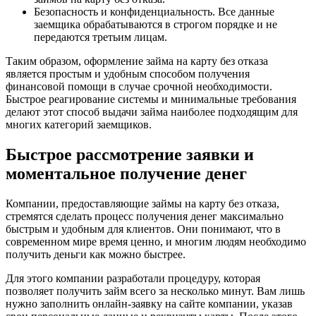
Безопасность и конфиденциальность. Все данные
заемщика обрабатываются в строгом порядке и не
передаются третьим лицам.
Таким образом, оформление займа на карту без отказа
является простым и удобным способом получения
финансовой помощи в случае срочной необходимости.
Быстрое реагирование системы и минимальные требования
делают этот способ выдачи займа наиболее подходящим для
многих категорий заемщиков.
Быстрое рассмотрение заявки и
моментальное получение денег
Компании, предоставляющие займы на карту без отказа,
стремятся сделать процесс получения денег максимально
быстрым и удобным для клиентов. Они понимают, что в
современном мире время ценно, и многим людям необходимо
получить деньги как можно быстрее.
Для этого компании разработали процедуру, которая
позволяет получить займ всего за несколько минут. Вам лишь
нужно заполнить онлайн-заявку на сайте компании, указав