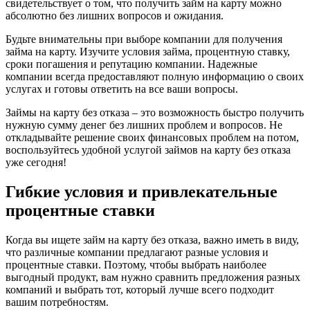
свидетельствует о том, что получить займ на карту можно
абсолютно без лишних вопросов и ожидания.
Будьте внимательны при выборе компании для получения
займа на карту. Изучите условия займа, процентную ставку,
сроки погашения и репутацию компании. Надежные
компании всегда предоставляют полную информацию о своих
услугах и готовы ответить на все ваши вопросы.
Займы на карту без отказа – это возможность быстро получить
нужную сумму денег без лишних проблем и вопросов. Не
откладывайте решение своих финансовых проблем на потом,
воспользуйтесь удобной услугой займов на карту без отказа
уже сегодня!
Гибкие условия и привлекательные
процентные ставки
Когда вы ищете займ на карту без отказа, важно иметь в виду,
что различные компании предлагают разные условия и
процентные ставки. Поэтому, чтобы выбрать наиболее
выгодный продукт, вам нужно сравнить предложения разных
компаний и выбрать тот, который лучше всего подходит
вашим потребностям.