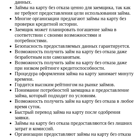
данных.
Займы на карту без отказа ценно для заемщика, так как
не требуют предоставления цели использования займа.
Многие организации предлагают займы на карту без
проверки кредитной истории.
Заемщик может планировать погашение займа в
соответствии с своими возможностями и
потребностями.
Безопасность предоставляемых данных гарантируется.
Возможность получить займ на карту без отказа даже
безработным или самозанятым.
Возможность получить займ на карту без отказа даже
при низком рейтинге кредитоспособности.
Процедура оформления займа на карту занимает минуту
времени.
Гордится высоким рейтингом на рынке займов.
Понимание потребностей заемщика и предоставление
займа, который подходит по условиям.
Возможность получить займ на карту без отказа в любое
время суток.
Быстрый перевод займа на карту после одобрения
заявки.
Займы на карту без отказа предоставляются без лишних
затрат и комиссий.
Организации предоставляют займы на карту без отказа