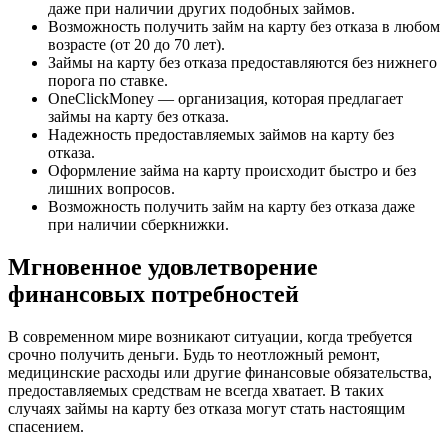
даже при наличии других подобных займов.
Возможность получить займ на карту без отказа в любом
возрасте (от 20 до 70 лет).
Займы на карту без отказа предоставляются без нижнего
порога по ставке.
OneClickMoney — организация, которая предлагает
займы на карту без отказа.
Надежность предоставляемых займов на карту без
отказа.
Оформление займа на карту происходит быстро и без
лишних вопросов.
Возможность получить займ на карту без отказа даже
при наличии сберкнижки.
Мгновенное удовлетворение
финансовых потребностей
В современном мире возникают ситуации, когда требуется
срочно получить деньги. Будь то неотложный ремонт,
медицинские расходы или другие финансовые обязательства,
предоставляемых средствам не всегда хватает. В таких
случаях займы на карту без отказа могут стать настоящим
спасением.