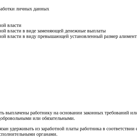
работки личных данных
ной власти
ной власти в виде заменяющей денежные выплаты
ьной власти в виду превышающей установленный размер алимен
ыть выплачены работнику на основании законных требований ил
 добровольными или обязательными.
язан удерживать из заработной платы работника в соответствии
исполнительными органами.