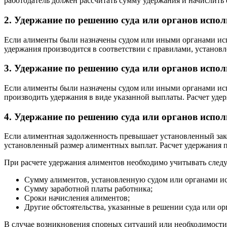
работодатель должен рассчитать сумму удержания и начислить 
2. Удержание по решению суда или органов испо
Если алименты были назначены судом или иными органами испо
удержания производится в соответствии с правилами, установ
3. Удержание по решению суда или органов испо
Если алименты были назначены судом или иными органами исп
производить удержания в виде указанной выплаты. Расчет уде
4. Удержание по решению суда или органов исп
Если алиментная задолженность превышает установленный зако
установленный размер алиментных выплат. Расчет удержания п
При расчете удержания алиментов необходимо учитывать сл
Сумму алиментов, установленную судом или органами и
Сумму заработной платы работника;
Сроки начисления алиментов;
Другие обстоятельства, указанные в решении суда или о
В случае возникновения спорных ситуаций или необходимости 