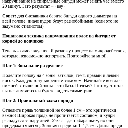
накручивание на спиральные бигуди может занять час вместо
20 минут. Зато результат – «вау».
Совет:
для биозавивки берите бигуди одного диаметра на
всей голове, иначе кудри будут разнобойными (если это не
задумано стилистом).
Пошаговая техника накручивания волос на бигуди: от
корней до кончиков
Теперь – самое вкусное. Я разложу процесс на микродействия,
которые невозможно испортить. Повторяйте за мной.
Шаг 1: Зональное разделение
Поделите голову на 4 зоны: затылок, темя, правый и левый
висок. Каждую зону закрепите зажимом. Начинайте всегда с
нижней затылочной зоны – это база. Почему? Потому что так
вы не запутаетесь и будете видеть симметрию.
Шаг 2: Правильный захват пряди
Отделите прядь толщиной не более 1 см – это критически
важно! Широкая прядь не пропитается составом, и кудри
распадутся за пару дней. Узкая – даст «барашки», но они
продержатся месяц. Золотая середина: 1–1,5 см. Длина пряди –