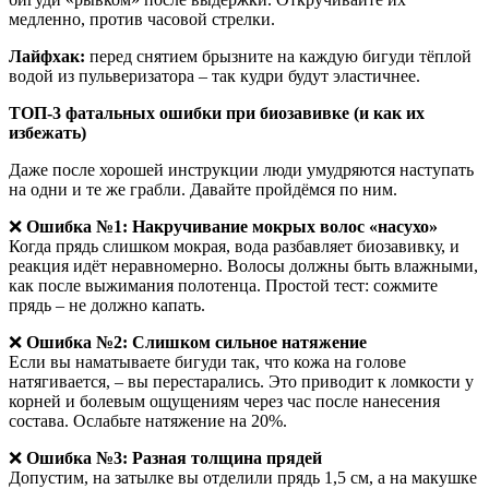
медленно, против часовой стрелки.
Лайфхак:
перед снятием брызните на каждую бигуди тёплой
водой из пульверизатора – так кудри будут эластичнее.
ТОП-3 фатальных ошибки при биозавивке (и как их
избежать)
Даже после хорошей инструкции люди умудряются наступать
на одни и те же грабли. Давайте пройдёмся по ним.
❌
Ошибка №1: Накручивание мокрых волос «насухо»
Когда прядь слишком мокрая, вода разбавляет биозавивку, и
реакция идёт неравномерно. Волосы должны быть влажными,
как после выжимания полотенца. Простой тест: сожмите
прядь – не должно капать.
❌
Ошибка №2: Слишком сильное натяжение
Если вы наматываете бигуди так, что кожа на голове
натягивается, – вы перестарались. Это приводит к ломкости у
корней и болевым ощущениям через час после нанесения
состава. Ослабьте натяжение на 20%.
❌
Ошибка №3: Разная толщина прядей
Допустим, на затылке вы отделили прядь 1,5 см, а на макушке