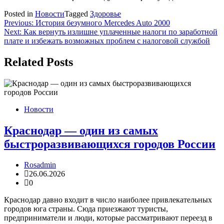
Posted in
Новости
Tagged
Здоровье
Навигация
Previous:
История безумного Mercedes Auto 2000
Next:
Как вернуть излишне уплаченные налоги по заработной
по
плате и избежать возможных проблем с налоговой службой
записям
Related Posts
Новости
Краснодар — один из самых
быстроразвивающихся городов России
Rosadmin
26.06.2026
0
Краснодар давно входит в число наиболее привлекательных
городов юга страны. Сюда приезжают туристы,
предприниматели и люди, которые рассматривают переезд в