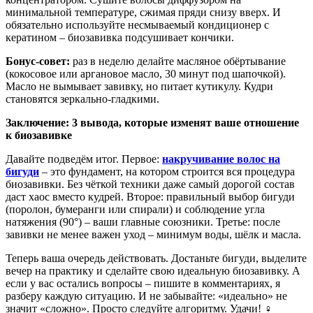
минимальной температуре, сжимая пряди снизу вверх. И
обязательно используйте несмываемый кондиционер с
кератином – биозавивка подсушивает кончики.
Бонус-совет:
раз в неделю делайте масляное обёртывание
(кокосовое или аргановое масло, 30 минут под шапочкой).
Масло не вымывает завивку, но питает кутикулу. Кудри
становятся зеркально-гладкими.
Заключение: 3 вывода, которые изменят ваше отношение
к биозавивке
Давайте подведём итог. Первое:
накручивание волос на
бигуди
– это фундамент, на котором строится вся процедура
биозавивки. Без чёткой техники даже самый дорогой состав
даст хаос вместо кудрей. Второе: правильный выбор бигуди
(поролон, бумеранги или спирали) и соблюдение угла
натяжения (90°) – ваши главные союзники. Третье: после
завивки не менее важен уход – минимум воды, шёлк и масла.
Теперь ваша очередь действовать. Достаньте бигуди, выделите
вечер на практику и сделайте свою идеальную биозавивку. А
если у вас остались вопросы – пишите в комментариях, я
разберу каждую ситуацию. И не забывайте: «идеально» не
значит «сложно». Просто следуйте алгоритму. Удачи! ‍♀️