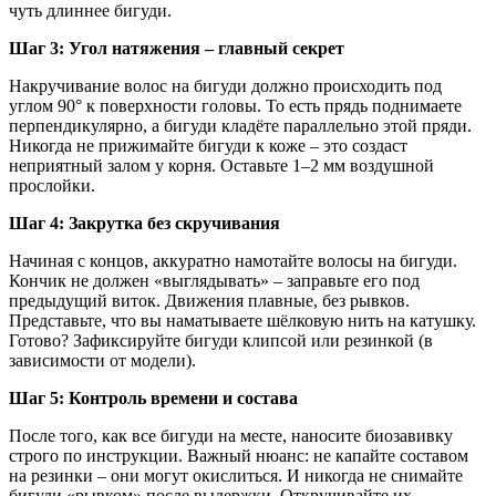
чуть длиннее бигуди.
Шаг 3: Угол натяжения – главный секрет
Накручивание волос на бигуди должно происходить под
углом 90° к поверхности головы. То есть прядь поднимаете
перпендикулярно, а бигуди кладёте параллельно этой пряди.
Никогда не прижимайте бигуди к коже – это создаст
неприятный залом у корня. Оставьте 1–2 мм воздушной
прослойки.
Шаг 4: Закрутка без скручивания
Начиная с концов, аккуратно намотайте волосы на бигуди.
Кончик не должен «выглядывать» – заправьте его под
предыдущий виток. Движения плавные, без рывков.
Представьте, что вы наматываете шёлковую нить на катушку.
Готово? Зафиксируйте бигуди клипсой или резинкой (в
зависимости от модели).
Шаг 5: Контроль времени и состава
После того, как все бигуди на месте, наносите биозавивку
строго по инструкции. Важный нюанс: не капайте составом
на резинки – они могут окислиться. И никогда не снимайте
бигуди «рывком» после выдержки. Откручивайте их