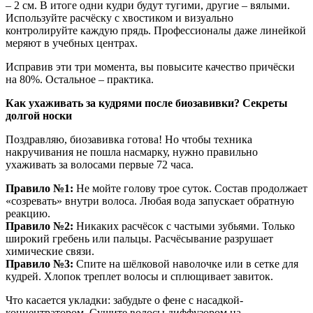
– 2 см. В итоге одни кудри будут тугими, другие – вялыми.
Используйте расчёску с хвостиком и визуально
контролируйте каждую прядь. Профессионалы даже линейкой
меряют в учебных центрах.
Исправив эти три момента, вы повысите качество причёски
на 80%. Остальное – практика.
Как ухаживать за кудрями после биозавивки? Секреты
долгой носки
Поздравляю, биозавивка готова! Но чтобы техника
накручивания не пошла насмарку, нужно правильно
ухаживать за волосами первые 72 часа.
Правило №1:
Не мойте голову трое суток. Состав продолжает
«созревать» внутри волоса. Любая вода запускает обратную
реакцию.
Правило №2:
Никаких расчёсок с частыми зубьями. Только
широкий гребень или пальцы. Расчёсывание разрушает
химические связи.
Правило №3:
Спите на шёлковой наволочке или в сетке для
кудрей. Хлопок треплет волосы и сплющивает завиток.
Что касается укладки: забудьте о фене с насадкой-
концентратором. Сушите волосы диффузором на