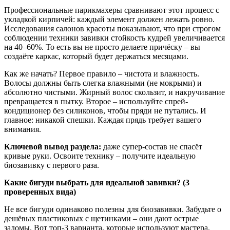
Профессиональные парикмахеры сравнивают этот процесс с
укладкой кирпичей: каждый элемент должен лежать ровно.
Исследования салонов красоты показывают, что при строгом
соблюдении техники завивки стойкость кудрей увеличивается
на 40–60%. То есть вы не просто делаете причёску – вы
создаёте каркас, который будет держаться месяцами.
Как же начать? Первое правило – чистота и влажность.
Волосы должны быть слегка влажными (не мокрыми) и
абсолютно чистыми. Жирный волос скользит, и накручивание
превращается в пытку. Второе – используйте спрей-
кондиционер без силиконов, чтобы пряди не путались. И
главное: никакой спешки. Каждая прядь требует вашего
внимания.
Ключевой вывод раздела:
даже супер-состав не спасёт
кривые руки. Освоите технику – получите идеальную
биозавивку с первого раза.
Какие бигуди выбрать для идеальной завивки? (3
проверенных вида)
Не все бигуди одинаково полезны для биозавивки. Забудьте о
дешёвых пластиковых с щетинками – они дают острые
заломы. Вот топ-3 варианта, которые используют мастера.