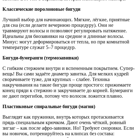
Классические поролоновые бигуди
Лучший выбор для начинающих. Мягкие, лёгкие, приятные
для сна (если делаете вечернюю процедуру). Они не
травмируют волосы и позволяют регулировать натяжение.
Идеальны для биозавивки на средние и длинные волосы.
Минус: могут деформироваться от тепла, но при комнатной
температуре служат 5–7 процедур.
Бигуди-бумеранги (термозавивки)
С гибким стержнем внутри и вспененным покрытием. Супер-
вещь! Вы сами задаёте диаметр завитка. Для мелких кудрей
сворачиваете туже, для крупных – слабее. Техника
накручивания на такие бигуди проще простого: прижимаете
конец пряди к стержню и закручиваете до корней. Бумеранги
не дают перегибов, потому что волосок ложится плавно.
Пластиковые спиральные бигуди (магия)
Выглядят как пружинки, внутрь которых протаскивается
прядь специальным крючком. Дают очень чёткий, ровный
зигзаг – как после афро-завивки. Но! Требуют сноровки. Если
вы новичок, потренируйтесь на клипсах без состава: