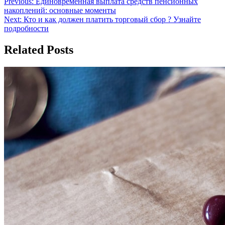
Навигация
Previous:
Единовременная выплата средств пенсионных
накоплений: основные моменты
по
Next:
Кто и как должен платить торговый сбор ? Узнайте
записям
подробности
Related Posts