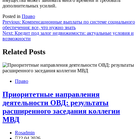
имущества может занимать много времени и требовать
дополнительных усилий.
Posted in
Право
Навигация
Previous:
Компенсационные выплаты по системе социального
обеспечения: все, что нужно знать
по
Next:
Кредит под залог недвижимости: актуальные условия и
записям
возможности
Related Posts
Право
Приоритетные направления
деятельности ОВД: результаты
расширенного заседания коллегии
МВД
Rosadmin
22.04.2026