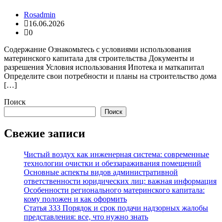
Rosadmin
16.06.2026
0
Содержание Ознакомьтесь с условиями использования
материнского капитала для строительства Документы и
разрешения Условия использования Ипотека и маткапитал
Определите свои потребности и планы на строительство дома
[…]
Поиск
Поиск
Свежие записи
Чистый воздух как инженерная система: современные
технологии очистки и обеззараживания помещений
Основные аспекты видов административной
ответственности юридических лиц: важная информация
Особенности регионального материнского капитала:
кому положен и как оформить
Статья 333 Порядок и срок подачи надзорных жалобы
представления: все, что нужно знать