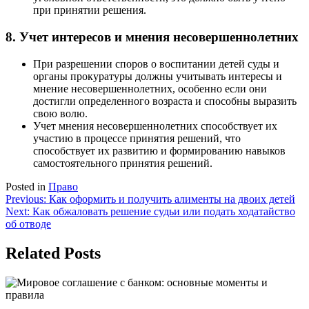
при принятии решения.
8. Учет интересов и мнения несовершеннолетних
При разрешении споров о воспитании детей суды и
органы прокуратуры должны учитывать интересы и
мнение несовершеннолетних, особенно если они
достигли определенного возраста и способны выразить
свою волю.
Учет мнения несовершеннолетних способствует их
участию в процессе принятия решений, что
способствует их развитию и формированию навыков
самостоятельного принятия решений.
Posted in
Право
Навигация
Previous:
Как оформить и получить алименты на двоих детей
Next:
Как обжаловать решение судьи или подать ходатайство
по
об отводе
записям
Related Posts