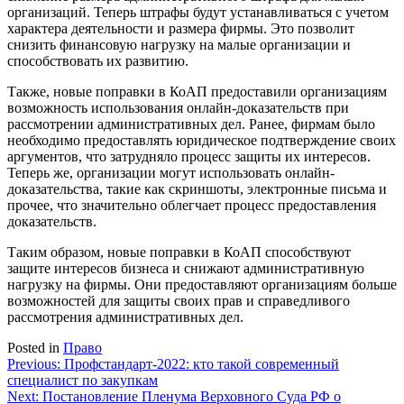
организаций. Теперь штрафы будут устанавливаться с учетом
характера деятельности и размера фирмы. Это позволит
снизить финансовую нагрузку на малые организации и
способствовать их развитию.
Также, новые поправки в КоАП предоставили организациям
возможность использования онлайн-доказательств при
рассмотрении административных дел. Ранее, фирмам было
необходимо предоставлять юридическое подтверждение своих
аргументов, что затрудняло процесс защиты их интересов.
Теперь же, организации могут использовать онлайн-
доказательства, такие как скриншоты, электронные письма и
прочее, что значительно облегчает процесс предоставления
доказательств.
Таким образом, новые поправки в КоАП способствуют
защите интересов бизнеса и снижают административную
нагрузку на фирмы. Они предоставляют организациям больше
возможностей для защиты своих прав и справедливого
рассмотрения административных дел.
Posted in
Право
Навигация
Previous:
Профстандарт‑2022: кто такой современный
специалист по закупкам
по
Next:
Постановление Пленума Верховного Суда РФ о