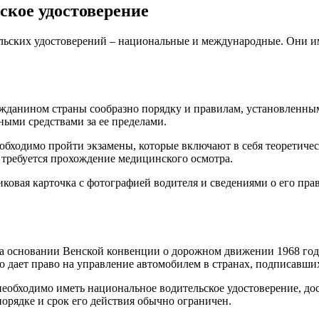
ское удостоверение
льских удостоверений – национальные и международные. Они им
жданином страны сообразно порядку и правилам, установленным
ными средствами за ее пределами.
обходимо пройти экзамены, которые включают в себя теоретиче
е требуется прохождение медицинского осмотра.
иковая карточка с фотографией водителя и сведениями о его пр
 основании Венской конвенции о дорожном движении 1968 года 
о дает право на управление автомобилем в странах, подписавш
еобходимо иметь национальное водительское удостоверение, до
рядке и срок его действия обычно ограничен.