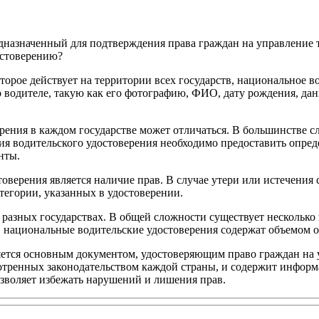
едназначенный для подтверждения права граждан на управление
остоверению?
торое действует на территории всех государств, национальное в
 водителе, такую как его фотографию, ФИО, дату рождения, дан
ения в каждом государстве может отличаться. В большинстве сл
я водительского удостоверения необходимо предоставить опред
нты.
верения является наличие прав. В случае утери или истечения 
тегории, указанных в удостоверении.
разных государствах. В общей сложности существует несколько к
 национальные водительские удостоверения содержат объемом о
ляется основным документом, удостоверяющим право граждан на
отренных законодательством каждой страны, и содержит информа
зволяет избежать нарушений и лишения прав.