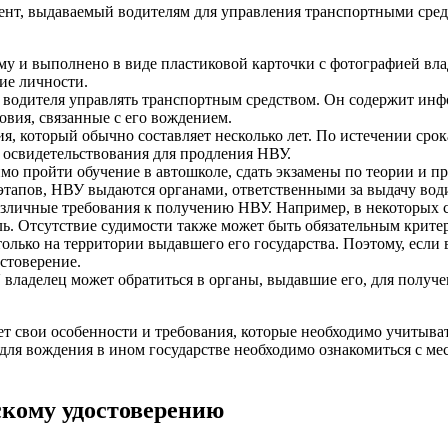
ент, выдаваемый водителям для управления транспортными средс
у и выполнено в виде пластиковой карточки с фотографией вла
ие личности.
 водителя управлять транспортным средством. Он содержит инфо
овия, связанные с его вождением.
я, который обычно составляет несколько лет. По истечении срок
 освидетельствования для продления НВУ.
о пройти обучение в автошколе, сдать экзамены по теории и п
этапов, НВУ выдаются органами, ответственными за выдачу вод
различные требования к получению НВУ. Например, в некоторых 
ль. Отсутствие судимости также может быть обязательным крите
только на территории выдавшего его государства. Поэтому, если
стоверение.
, владелец может обратиться в органы, выдавшие его, для получ
т свои особенности и требования, которые необходимо учитыват
у для вождения в ином государстве необходимо ознакомиться с 
скому удостоверению