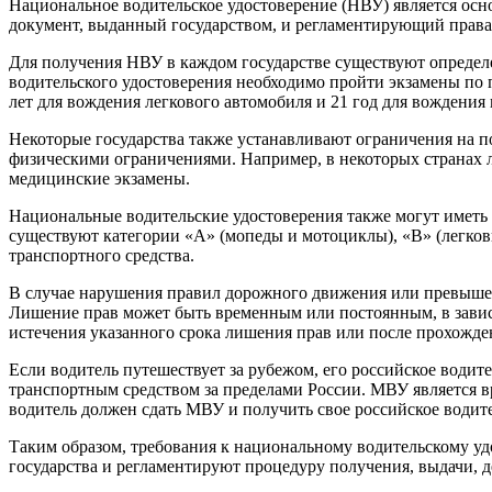
Национальное водительское удостоверение (НВУ) является ос
документ, выданный государством, и регламентирующий права 
Для получения НВУ в каждом государстве существуют определе
водительского удостоверения необходимо пройти экзамены по 
лет для вождения легкового автомобиля и 21 год для вождения 
Некоторые государства также устанавливают ограничения на по
физическими ограничениями. Например, в некоторых странах 
медицинские экзамены.
Национальные водительские удостоверения также могут иметь 
существуют категории «А» (мопеды и мотоциклы), «В» (легковы
транспортного средства.
В случае нарушения правил дорожного движения или превышен
Лишение прав может быть временным или постоянным, в зависи
истечения указанного срока лишения прав или после прохожде
Если водитель путешествует за рубежом, его российское води
транспортным средством за пределами России. МВУ является в
водитель должен сдать МВУ и получить свое российское водите
Таким образом, требования к национальному водительскому уд
государства и регламентируют процедуру получения, выдачи, 