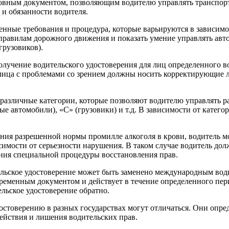
новным документом, позволяющим водителю управлять транспор
и обязанности водителя.
нные требования и процедура, которые варьируются в зависимос
правилам дорожного движения и показать умение управлять авто
грузовиков).
лучение водительского удостоверения для лиц определенного во
лица с проблемами со зрением должны носить корректирующие л
различные категории, которые позволяют водителю управлять р
е автомобили), «С» (грузовики) и т.д. В зависимости от катег
ия разрешенной нормы промилле алкоголя в крови, водитель м
мости от серьезности нарушения. В таком случае водитель долж
ния специальной процедуры восстановления прав.
тельское удостоверение может быть заменено международным вод
ременным документом и действует в течение определенного пер
льское удостоверение обратно.
остоверению в разных государствах могут отличаться. Они опре
действия и лишения водительских прав.