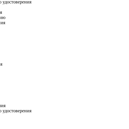
о удостоверения
я
нию
ния
ия
ния
о удостоверения