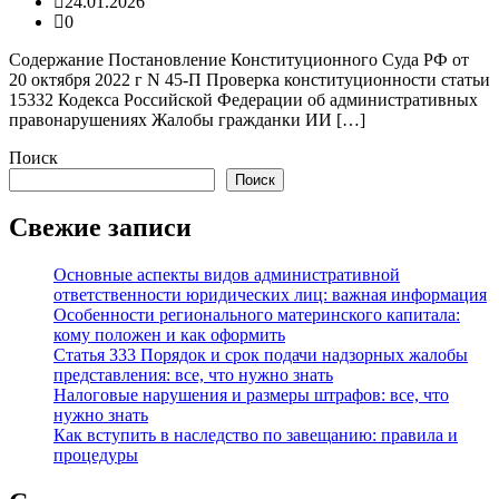
24.01.2026
0
Содержание Постановление Конституционного Суда РФ от
20 октября 2022 г N 45-П Проверка конституционности статьи
15332 Кодекса Российской Федерации об административных
правонарушениях Жалобы гражданки ИИ […]
Поиск
Поиск
Свежие записи
Основные аспекты видов административной
ответственности юридических лиц: важная информация
Особенности регионального материнского капитала:
кому положен и как оформить
Статья 333 Порядок и срок подачи надзорных жалобы
представления: все, что нужно знать
Налоговые нарушения и размеры штрафов: все, что
нужно знать
Как вступить в наследство по завещанию: правила и
процедуры