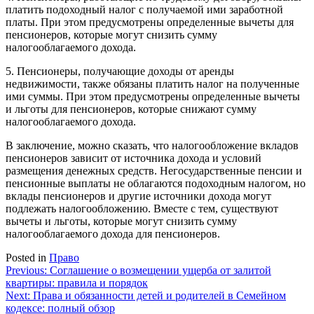
платить подоходный налог с получаемой ими заработной
платы. При этом предусмотрены определенные вычеты для
пенсионеров, которые могут снизить сумму
налогооблагаемого дохода.
5. Пенсионеры, получающие доходы от аренды
недвижимости, также обязаны платить налог на полученные
ими суммы. При этом предусмотрены определенные вычеты
и льготы для пенсионеров, которые снижают сумму
налогооблагаемого дохода.
В заключение, можно сказать, что налогообложение вкладов
пенсионеров зависит от источника дохода и условий
размещения денежных средств. Негосударственные пенсии и
пенсионные выплаты не облагаются подоходным налогом, но
вклады пенсионеров и другие источники дохода могут
подлежать налогообложению. Вместе с тем, существуют
вычеты и льготы, которые могут снизить сумму
налогооблагаемого дохода для пенсионеров.
Posted in
Право
Навигация
Previous:
Соглашение о возмещении ущерба от залитой
квартиры: правила и порядок
по
Next:
Права и обязанности детей и родителей в Семейном
записям
кодексе: полный обзор