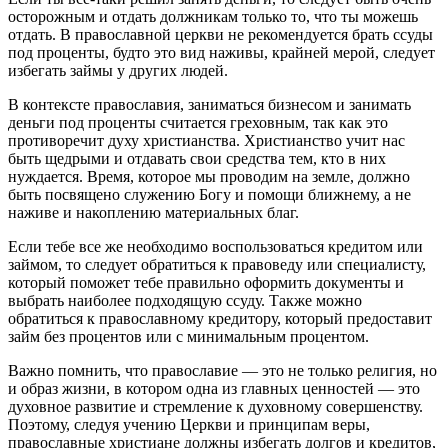
осторожным и отдать должникам только то, что ты можешь
отдать. В православной церкви не рекомендуется брать ссуды
под проценты, будто это вид наживы, крайней мерой, следует
избегать займы у других людей.
В контексте православия, заниматься бизнесом и занимать
деньги под проценты считается греховным, так как это
противоречит духу христианства. Христианство учит нас
быть щедрыми и отдавать свои средства тем, кто в них
нуждается. Время, которое мы проводим на земле, должно
быть посвящено служению Богу и помощи ближнему, а не
наживе и накоплению материальных благ.
Если тебе все же необходимо воспользоваться кредитом или
займом, то следует обратиться к правоведу или специалисту,
который поможет тебе правильно оформить документы и
выбрать наиболее подходящую ссуду. Также можно
обратиться к православному кредитору, который предоставит
займ без процентов или с минимальным процентом.
Важно помнить, что православие — это не только религия, но
и образ жизни, в котором одна из главных ценностей — это
духовное развитие и стремление к духовному совершенству.
Поэтому, следуя учению Церкви и принципам веры,
православные христиане должны избегать долгов и кредитов,