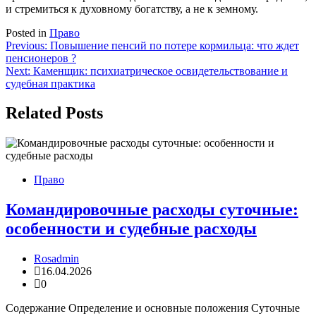
и стремиться к духовному богатству, а не к земному.
Posted in
Право
Навигация
Previous:
Повышение пенсий по потере кормильца: что ждет
пенсионеров ?
по
Next:
Каменщик: психиатрическое освидетельствование и
записям
судебная практика
Related Posts
Право
Командировочные расходы суточные:
особенности и судебные расходы
Rosadmin
16.04.2026
0
Содержание Определение и основные положения Суточные