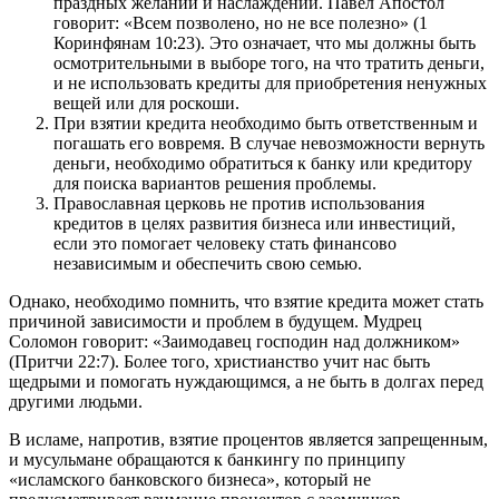
праздных желаний и наслаждений. Павел Апостол
говорит: «Всем позволено, но не все полезно» (1
Коринфянам 10:23). Это означает, что мы должны быть
осмотрительными в выборе того, на что тратить деньги,
и не использовать кредиты для приобретения ненужных
вещей или для роскоши.
При взятии кредита необходимо быть ответственным и
погашать его вовремя. В случае невозможности вернуть
деньги, необходимо обратиться к банку или кредитору
для поиска вариантов решения проблемы.
Православная церковь не против использования
кредитов в целях развития бизнеса или инвестиций,
если это помогает человеку стать финансово
независимым и обеспечить свою семью.
Однако, необходимо помнить, что взятие кредита может стать
причиной зависимости и проблем в будущем. Мудрец
Соломон говорит: «Заимодавец господин над должником»
(Притчи 22:7). Более того, христианство учит нас быть
щедрыми и помогать нуждающимся, а не быть в долгах перед
другими людьми.
В исламе, напротив, взятие процентов является запрещенным,
и мусульмане обращаются к банкингу по принципу
«исламского банковского бизнеса», который не