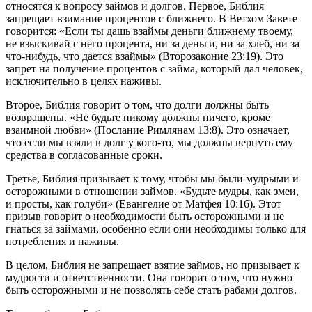
относятся к вопросу займов и долгов. Первое, Библия
запрещает взимание процентов с ближнего. В Ветхом Завете
говорится: «Если ты дашь взаймы деньги ближнему твоему,
не взыскивай с него процента, ни за деньги, ни за хлеб, ни за
что-нибудь, что дается взаймы» (Второзаконие 23:19). Это
запрет на получение процентов с займа, который дал человек,
исключительно в целях наживы.
Второе, Библия говорит о том, что долги должны быть
возвращены. «Не будьте никому должны ничего, кроме
взаимной любви» (Послание Римлянам 13:8). Это означает,
что если мы взяли в долг у кого-то, мы должны вернуть ему
средства в согласованные сроки.
Третье, Библия призывает к тому, чтобы мы были мудрыми и
осторожными в отношении займов. «Будьте мудры, как змеи,
и просты, как голуби» (Евангелие от Матфея 10:16). Этот
призыв говорит о необходимости быть осторожными и не
гнаться за займами, особенно если они необходимы только для
потребления и наживы.
В целом, Библия не запрещает взятие займов, но призывает к
мудрости и ответственности. Она говорит о том, что нужно
быть осторожными и не позволять себе стать рабами долгов.