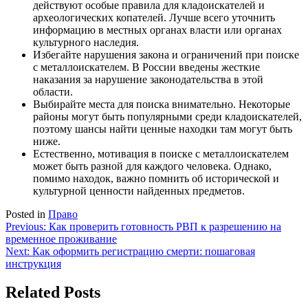
действуют особые правила для кладоискателей и
археологических копателей. Лучше всего уточнить
информацию в местных органах власти или органах
культурного наследия.
Избегайте нарушения закона и ограничений при поиске
с металлоискателем. В России введены жесткие
наказания за нарушение законодательства в этой
области.
Выбирайте места для поиска внимательно. Некоторые
районы могут быть популярными среди кладоискателей,
поэтому шансы найти ценные находки там могут быть
ниже.
Естественно, мотивация в поиске с металлоискателем
может быть разной для каждого человека. Однако,
помимо находок, важно помнить об исторической и
культурной ценности найденных предметов.
Posted in
Право
Навигация
Previous:
Как проверить готовность РВП к разрешению на
временное проживание
по
Next:
Как оформить регистрацию смерти: пошаговая
записям
инструкция
Related Posts