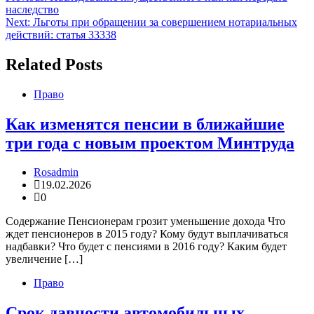
наследство
по
Next:
Льготы при обращении за совершением нотариальных
записям
действий: статья 33338
Related Posts
Право
Как изменятся пенсии в ближайшие
три года с новым проектом Минтруда
Rosadmin
19.02.2026
0
Содержание Пенсионерам грозит уменьшение дохода Что
ждет пенсионеров в 2015 году? Кому будут выплачиваться
надбавки? Что будет с пенсиями в 2016 году? Каким будет
увеличение […]
Право
Срок давности автомобильных