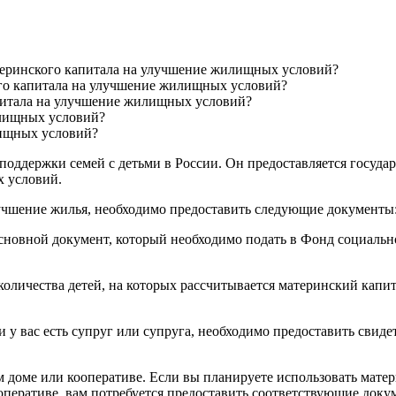
теринского капитала на улучшение жилищных условий?
ого капитала на улучшение жилищных условий?
апитала на улучшение жилищных условий?
илищных условий?
лищных условий?
оддержки семей с детьми в России. Он предоставляется государ
х условий.
лучшение жилья, необходимо предоставить следующие документы
сновной документ, который необходимо подать в Фонд социальн
оличества детей, на которых рассчитывается материнский капит
 у вас есть супруг или супруга, необходимо предоставить свидет
 доме или кооперативе. Если вы планируете использовать мате
перативе, вам потребуется предоставить соответствующие доку