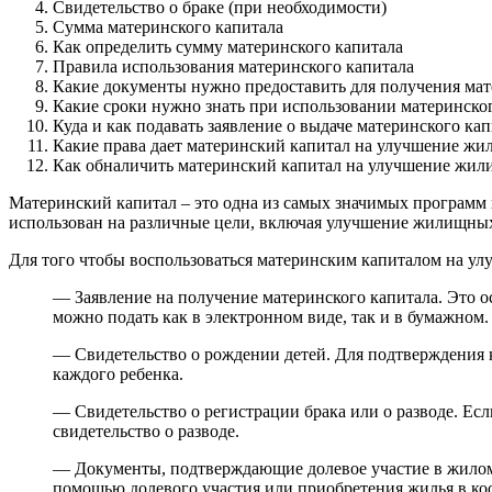
Свидетельство о браке (при необходимости)
Сумма материнского капитала
Как определить сумму материнского капитала
Правила использования материнского капитала
Какие документы нужно предоставить для получения ма
Какие сроки нужно знать при использовании материнск
Куда и как подавать заявление о выдаче материнского к
Какие права дает материнский капитал на улучшение ж
Как обналичить материнский капитал на улучшение жи
Материнский капитал – это одна из самых значимых программ п
использован на различные цели, включая улучшение жилищны
Для того чтобы воспользоваться материнским капиталом на у
— Заявление на получение материнского капитала. Это о
можно подать как в электронном виде, так и в бумажном.
— Свидетельство о рождении детей. Для подтверждения к
каждого ребенка.
— Свидетельство о регистрации брака или о разводе. Если
свидетельство о разводе.
— Документы, подтверждающие долевое участие в жилом
помощью долевого участия или приобретения жилья в коо