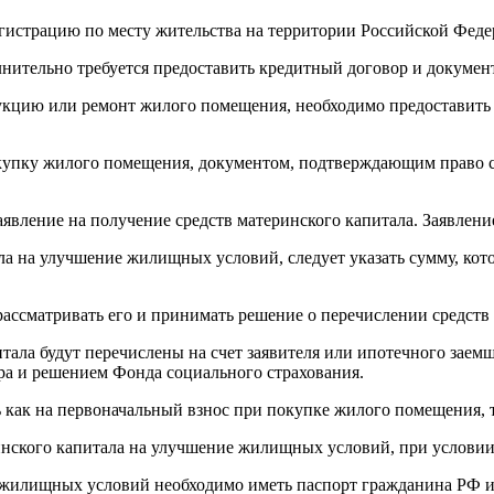
истрацию по месту жительства на территории Российской Феде
олнительно требуется предоставить кредитный договор и докуме
рукцию или ремонт жилого помещения, необходимо предоставить
окупку жилого помещения, документом, подтверждающим право с
явление на получение средств материнского капитала. Заявление
ла на улучшение жилищных условий, следует указать сумму, ко
рассматривать его и принимать решение о перечислении средств
тала будут перечислены на счет заявителя или ипотечного заем
ора и решением Фонда социального страхования.
 как на первоначальный взнос при покупке жилого помещения, 
ринского капитала на улучшение жилищных условий, при условии
е жилищных условий необходимо иметь паспорт гражданина РФ и