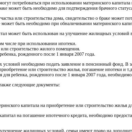
е могут потребоваться при использовании материнского капитал
раке может быть необходимо для подтверждения брачного статуса
частка или строительства дома, свидетельство о браке может по
аке может быть необходимо при обналичивании материнского капи
итал может быть использован на улучшение жилищных условий 
ом числе при использовании ипотеки.
е или строительство жилого помещения.
ебенка, рожденного после 1 января 2007 года.
условий необходимо подать заявление в пенсионный фонд. В за
иобретение или строительство жилья, погашение ипотеки и т.д.
 для ребенка, рожденного после 1 января 2007 года, необходимо
также следующие документы:
инского капитала на приобретение или строительство жилья для
й капитал на погашение ипотечного кредита, необходимо предос
а улучшение жилищных условий, семьи имеют право на дополнит