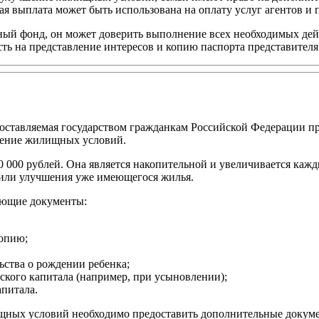
я выплата может быть использована на оплату услуг агентов и 
онный фонд, он может доверить выполнение всех необходимых де
ть на представление интересов и копию паспорта представителя
оставляемая государством гражданкам Российской Федерации п
шение жилищных условий.
0 000 рублей. Она является накопительной и увеличивается каж
 или улучшения уже имеющегося жилья.
ующие документы:
копию;
ьства о рождении ребенка;
кого капитала (например, при усыновлении);
апитала.
ищных условий необходимо предоставить дополнительные докум