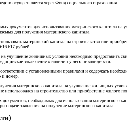
редств осуществляется через Фонд социального страхования.
димых документов для использования материнского капитала н
ляемых для получения материнского капитала.
использовать материнский капитал на строительство или приоб
616 617 рублей.
а на улучшение жилищных условий необходимо предоставить свид
медицинское заключение о наличии у него инвалидности.
оответствии с установленными правилами и содержать необходи
 и номер.
я получения материнского капитала на улучшение жилищных усло
 не использовался на строительство или приобретение жилого п
ых документов, необходимых для использования материнского к
и подаче заявления на получение материнского капитала.
сти)