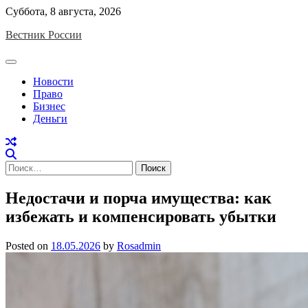
Skip
Суббота, 8 августа, 2026
to
Вестник России
content
Новости
Право
Бизнес
Деньги
Найти:
Недостачи и порча имущества: как
избежать и компенсировать убытки
Posted on
18.05.2026
by
Rosadmin