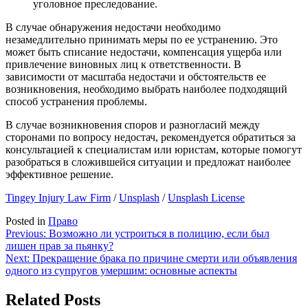
уголовное преследование.
В случае обнаружения недостачи необходимо
незамедлительно принимать меры по ее устранению. Это
может быть списание недостачи, компенсация ущерба или
привлечение виновных лиц к ответственности. В
зависимости от масштаба недостачи и обстоятельств ее
возникновения, необходимо выбрать наиболее подходящий
способ устранения проблемы.
В случае возникновения споров и разногласий между
сторонами по вопросу недостач, рекомендуется обратиться за
консультацией к специалистам или юристам, которые помогут
разобраться в сложившейся ситуации и предложат наиболее
эффективное решение.
Tingey Injury Law Firm
/
Unsplash
/
Unsplash License
Posted in
Право
Навигация
Previous:
Возможно ли устроиться в полицию, если был
лишен прав за пьянку?
по
Next:
Прекращение брака по причине смерти или объявления
записям
одного из супругов умершим: основные аспекты
Related Posts