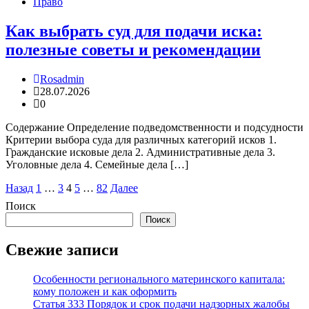
Право
Как выбрать суд для подачи иска:
полезные советы и рекомендации
Rosadmin
28.07.2026
0
Содержание Определение подведомственности и подсудности
Критерии выбора суда для различных категорий исков 1.
Гражданские исковые дела 2. Административные дела 3.
Уголовные дела 4. Семейные дела […]
Пагинация
Назад
1
…
3
4
5
…
82
Далее
записей
Поиск
Поиск
Свежие записи
Особенности регионального материнского капитала:
кому положен и как оформить
Статья 333 Порядок и срок подачи надзорных жалобы