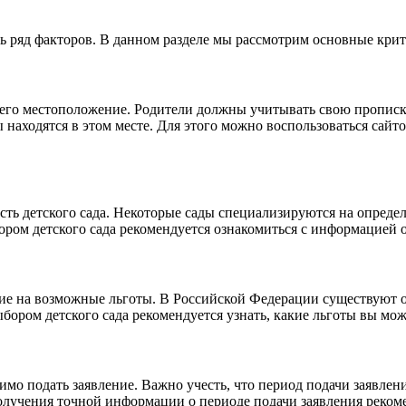
ть ряд факторов. В данном разделе мы рассмотрим основные кри
 его местоположение. Родители должны учитывать свою прописку
ы находятся в этом месте. Для этого можно воспользоваться сайт
сть детского сада. Некоторые сады специализируются на опред
ром детского сада рекомендуется ознакомиться с информацией о
ние на возможные льготы. В Российской Федерации существуют 
ором детского сада рекомендуется узнать, какие льготы вы може
одимо подать заявление. Важно учесть, что период подачи заявл
олучения точной информации о периоде подачи заявления рекоме