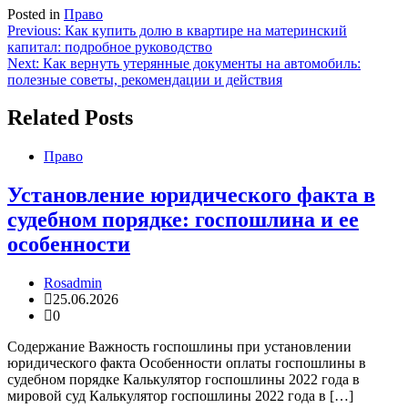
Posted in
Право
Навигация
Previous:
Как купить долю в квартире на материнский
капитал: подробное руководство
по
Next:
Как вернуть утерянные документы на автомобиль:
записям
полезные советы, рекомендации и действия
Related Posts
Право
Установление юридического факта в
судебном порядке: госпошлина и ее
особенности
Rosadmin
25.06.2026
0
Содержание Важность госпошлины при установлении
юридического факта Особенности оплаты госпошлины в
судебном порядке Калькулятор госпошлины 2022 года в
мировой суд Калькулятор госпошлины 2022 года в […]